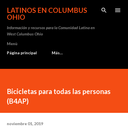
Ir al contenido principal
LATINOS EN COLUMBUS
OHIO
Información y recursos para la Comunidad Latina en
West Columbus Ohio
Menù
Página principal
Más…
Bicicletas para todas las personas
(B4AP)
noviembre 01, 2019