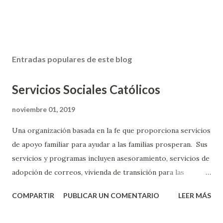
Entradas populares de este blog
Servicios Sociales Católicos
noviembre 01, 2019
Una organización basada en la fe que proporciona servicios
de apoyo familiar para ayudar a las familias prosperan. Sus
servicios y programas incluyen asesoramiento, servicios de
adopción de correos, vivienda de transición para las
personas y familias que huyen de hogares abusivos; manejo
COMPARTIR
PUBLICAR UN COMENTARIO
LEER MÁS
de casos, los alimentos y la asistencia de emergencia y más.
Su centro comunitario, la Virgen de Guadalupe Center,